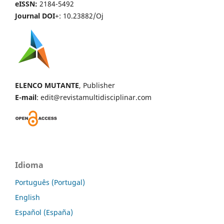
eISSN:
2184-5492
Journal DOI
+: 10.23882/Oj
ELENCO MUTANTE
, Publisher
E-mail
: edit@revistamultidisciplinar.com
Idioma
Português (Portugal)
English
Español (España)