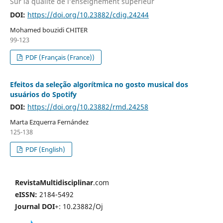
Sur la qualité de l’enseignement supérieur
DOI:
https://doi.org/10.23882/cdig.24244
Mohamed bouzidi CHITER
99-123
PDF (Français (France))
Efeitos da seleção algorítmica no gosto musical dos
usuários do Spotify
DOI:
https://doi.org/10.23882/rmd.24258
Marta Ezquerra Fernández
125-138
PDF (English)
RevistaMultidisciplinar
.com
eISSN:
2184-5492
Journal DOI
+: 10.23882/Oj