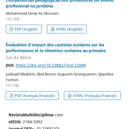
Competências pedagógicas dos professores do ensino
profissional na Jordânia
Mohammad Omar AL-Momani
151-169
PDF (English)
HTML (English)
Évaluation d’impact des cantines scolaires sur les
performances et la rétention scolaires au primaire
Cas du Bénin
DOI:
https://doi.org/10.23882/rmd.22089
Judicaël Alladatin, Abel Borori, Augustin Gnanguenon, Appoline
Fonton
171-196
PDF (Français (France))
HTML (Français (France))
RevistaMultidisciplinar
.com
eISSN:
2184-5492
Journal DOI
+: 10.23882/Oj